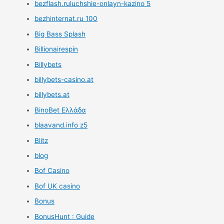
bezflash.ruluchshie-onlayn-kazino 5
bezhinternat.ru 100
Big Bass Splash
Billionairespin
Billybets
billybets-casino.at
billybets.at
BinoBet Ελλάδα
blaavand.info z5
Blitz
blog
Bof Casino
Bof UK casino
Bonus
BonusHunt : Guide