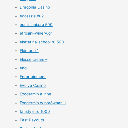
Dragonia Casino
edosszie.hu2
edu-alania.ru 500
efrosini-winery.gr
ekaterina-school.ru 500
Eldorado 1
Elesse cream –
eng
Entertainment
Evolve Casino
Exodermin a inne
Exodermin w porównaniu
fanstyle.ru 1000
Fast Payouts