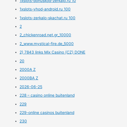
1xslots-bonuskod-zerkalo.ru 10
1xslots-vhod-android.ru 100
1xslots-zerkalo-skachat.ru 100
2
2_chickenroad.net.gr_10000
2_www.mystical-fire.de_5000
2) 7843 links Mix Casino (CZ) DONE
20
2000A Z
2000BA Z
2026-06-25
228 – casino online buitenland
229
229-online casinos buitenland
230