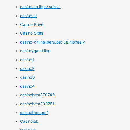
casino en ligne suisse
casino nl
Casino Privé
Casino Sites
casino-online-peru.pe: Opiniones y
casino/gambling
casino1
casino2
casino3
casino4
casinobest270749
casinobest290751
casinofaenger1
Casinolab