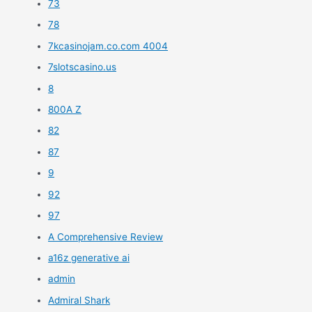
73
78
7kcasinojam.co.com 4004
7slotscasino.us
8
800A Z
82
87
9
92
97
A Comprehensive Review
a16z generative ai
admin
Admiral Shark