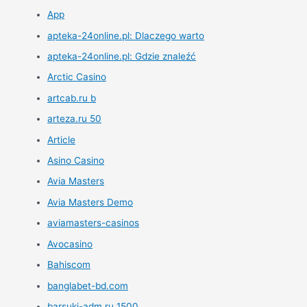
App
apteka-24online.pl: Dlaczego warto
apteka-24online.pl: Gdzie znaleźć
Arctic Casino
artcab.ru b
arteza.ru 50
Article
Asino Casino
Avia Masters
Avia Masters Demo
aviamasters-casinos
Avocasino
Bahiscom
banglabet-bd.com
barsuki-adm.ru 1500