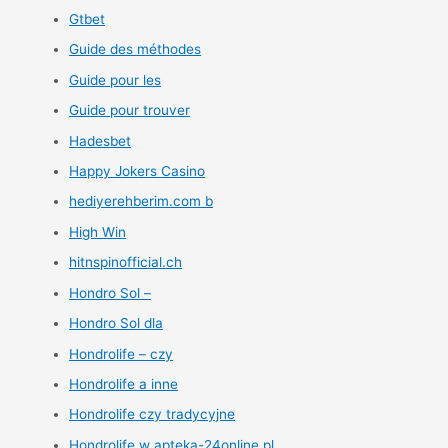
Gtbet
Guide des méthodes
Guide pour les
Guide pour trouver
Hadesbet
Happy Jokers Casino
hediyerehberim.com b
High Win
hitnspinofficial.ch
Hondro Sol –
Hondro Sol dla
Hondrolife – czy
Hondrolife a inne
Hondrolife czy tradycyjne
Hondrolife w apteka-24online.pl