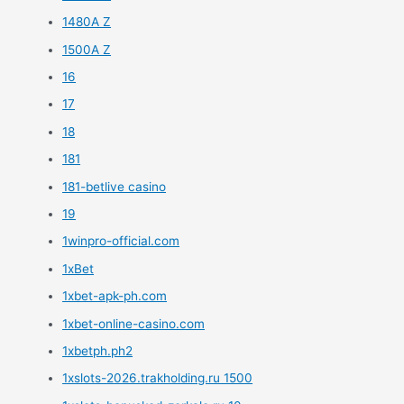
1480A Z
1500A Z
16
17
18
181
181-betlive casino
19
1winpro-official.com
1xBet
1xbet-apk-ph.com
1xbet-online-casino.com
1xbetph.ph2
1xslots-2026.trakholding.ru 1500