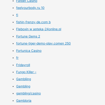
Fatbet Casino
feelyourbody.ru 10
fi
fishin-frenzy-de.com b
Fleboxin w apteka-24online.pl
Fortune Gems 2
fortune-tiger-demo-play.comen 250
Fortunica Casino
fr
Fridayroll
Fungo Killer –
Gambliing
Gambling
gambling/casino
Gambloria