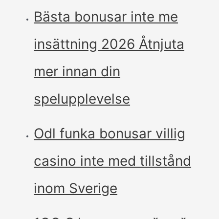
Bästa bonusar inte me
insättning 2026 Åtnjuta
mer innan din
spelupplevelse
Odl funka bonusar villig
casino inte med tillstånd
inom Sverige